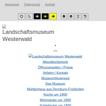
Impressum
Datenschutz
Kontakt
Smaller
Larger
PLG_SYSTEM_
Default
Default
Night
High
High
High
font
font
font
mode
mode
contrast
contrast
contrast
black/white
black/yellow
yellow/black
mode.
mode.
mode.
Aktuelles
Startseite
Öffnungszeiten / Preise
Anfahrt / Kontakt
Museum
Westerwald
Das Museum
Mühlenhaus aus Dornburg-Frickhofen
Küche um 1900
Wohnstube um 1900
Schlafstube um 1800