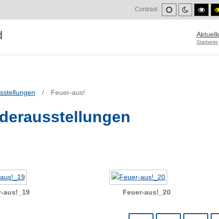
Default
Night
High
Contrast
mode
mode
cont
blac
mod
Aktuell
Startseite
sstellungen
/
Feuer-aus!
derausstellungen
r-aus!_19
Feuer-aus!_20