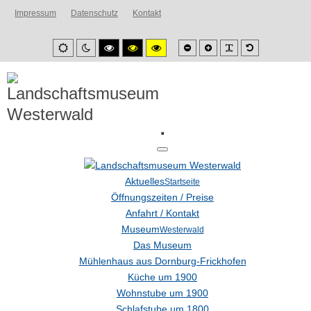
Impressum
Datenschutz
Kontakt
Smaller
Larger
PLG_SYSTEM_
Default
Default
Night
High
High
High
font
font
font
mode
mode
contrast
contrast
contrast
black/white
black/yellow
yellow/black
mode.
mode.
mode.
Aktuelles
Startseite
Öffnungszeiten / Preise
Anfahrt / Kontakt
Museum
Westerwald
Das Museum
Mühlenhaus aus Dornburg-Frickhofen
Küche um 1900
Wohnstube um 1900
Schlafstube um 1800