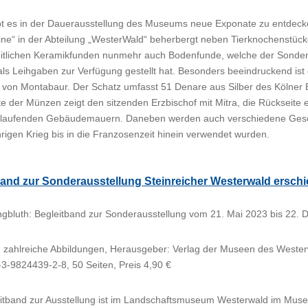
ibt es in der Dauerausstellung des Museums neue Exponate zu entdeck
ine“ in der Abteilung „WesterWald“ beherbergt neben Tierknochenstücken
itlichen Keramikfunden nunmehr auch Bodenfunde, welche der Sonde
s Leihgaben zur Verfügung gestellt hat. Besonders beeindruckend ist 
 von Montabaur. Der Schatz umfasst 51 Denare aus Silber des Kölner E
te der Münzen zeigt den sitzenden Erzbischof mit Mitra, die Rückseite 
rlaufenden Gebäudemauern. Daneben werden auch verschiedene Gesc
hrigen Krieg bis in die Franzosenzeit hinein verwendet wurden.
band zur Sonderausstellung Steinreicher Westerwald ersch
ngbluth: Begleitband zur Sonderausstellung vom 21. Mai 2023 bis 22.
, zahlreiche Abbildungen, Herausgeber: Verlag der Museen des Weste
3-9824439-2-8, 50 Seiten, Preis 4,90 €
itband zur Ausstellung ist im Landschaftsmuseum Westerwald im Museu