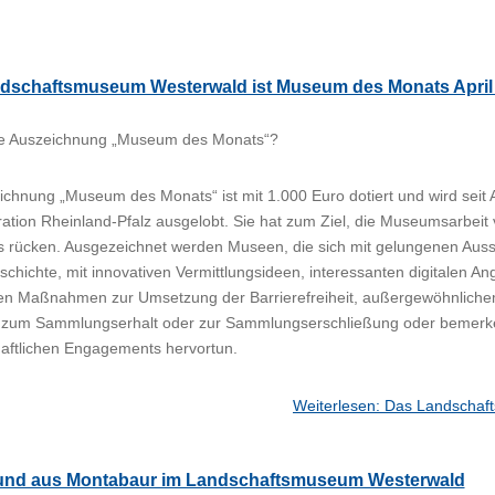
dschaftsmuseum Westerwald ist Museum des Monats April
ie Auszeichnung „Museum des Monats“?
ichnung „Museum des Monats“ ist mit 1.000 Euro dotiert und wird seit 
ration Rheinland-Pfalz ausgelobt. Sie hat zum Ziel, die Museumsarbeit 
 rücken. Ausgezeichnet werden Museen, die sich mit gelungenen Ausste
chichte, mit innovativen Vermittlungsideen, interessanten digitalen Ang
n Maßnahmen zur Umsetzung der Barrierefreiheit, außergewöhnlichem
 zum Sammlungserhalt oder zur Sammlungserschließung oder bemerke
aftlichen Engagements hervortun.
Weiterlesen: Das Landschaf
und aus Montabaur im Landschaftsmuseum Westerwald