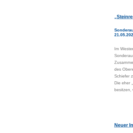
„Steinre
Sonderau
21.05.202
Im Wester
Sonderaus
Zusammenh
des Obere
Schiefer z
Die eher 
besitzen,
Neuer I