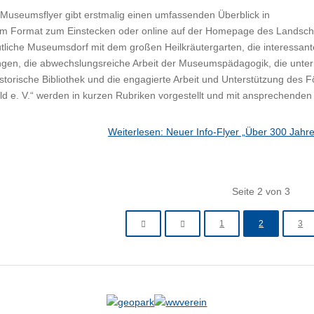
Museumsflyer gibt erstmalig einen umfassenden Überblick in
m Format zum Einstecken oder online auf der Homepage des Landsc
liche Museumsdorf mit dem großen Heilkräutergarten, die interessan
ngen, die abwechslungsreiche Arbeit der Museumspädagogik, die unte
istorische Bibliothek und die engagierte Arbeit und Unterstützung de
d e. V.“ werden in kurzen Rubriken vorgestellt und mit ansprechenden
Weiterlesen: Neuer Info-Flyer „Über 300 Jah
Seite 2 von 3
1
2
3