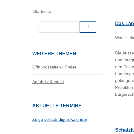
Startseite
Das Lan
Was ist d
Die Ausze
WEITERE
THEMEN
und Integ
den Fokus
Öffnungszeiten / Preise
Landesges
gelungene
Anfahrt / Kontakt
Projekten
bürgersch
AKTUELLE
TERMINE
Zeige vollständigen Kalender
Schatzf