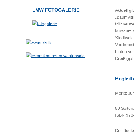
LMW
FOTOGALERIE
Aktuell g
„Baumvitr
frühneuze
Museum al
Stadtwald
Vordersei
hinten ve
Dreißigjä
Begleit
Moritz Ju
50 Seiten
ISBN 978-
Der Begle