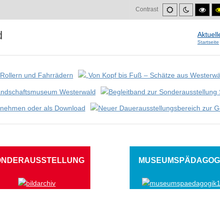
Default
Night
High
Contrast
mode
mode
cont
blac
mod
Aktuell
Startseite
 Westerwald
as- Mähdrescher
ONDERAUSSTELLUNG
MUSEUMSPÄDAGOG