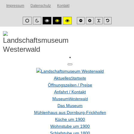
Impressum
Datenschutz
Kontakt
Smaller
Larger
PLG_SYSTEM_
Default
Default
Night
High
High
High
font
font
font
mode
mode
contrast
contrast
contrast
black/white
black/yellow
yellow/black
mode.
mode.
mode.
Aktuelles
Startseite
Öffnungszeiten / Preise
Anfahrt / Kontakt
Museum
Westerwald
Das Museum
Mühlenhaus aus Dornburg-Frickhofen
Küche um 1900
Wohnstube um 1900
Schlafstube um 1800