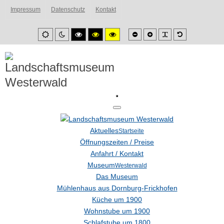
Impressum
Datenschutz
Kontakt
Smaller
Larger
PLG_SYSTEM_
Default
Default
Night
High
High
High
font
font
font
mode
mode
contrast
contrast
contrast
black/white
black/yellow
yellow/black
mode.
mode.
mode.
Aktuelles
Startseite
Öffnungszeiten / Preise
Anfahrt / Kontakt
Museum
Westerwald
Das Museum
Mühlenhaus aus Dornburg-Frickhofen
Küche um 1900
Wohnstube um 1900
Schlafstube um 1800