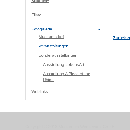
Bildarchiv
Filme
Fotogalerie
Museumsdorf
Zurück z
Veranstaltungen
Sonderausstellungen
Ausstellung LebensArt
Ausstellung A Piece of the
Rhine
Weblinks
Copyright © 2018 Museen im Westerwald GmbH