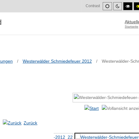
Default
Night
High
Contrast
mode
mode
cont
blac
mod
Aktuell
Startseite
tungen
/
Westerwälder Schmiedefeuer 2012
/
Westerwälder-Sch
Zurück