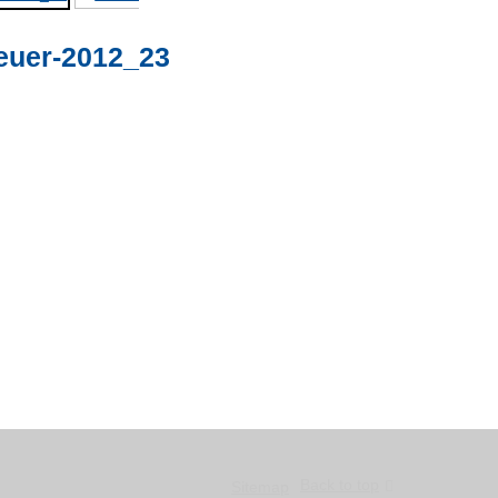
euer-2012_23
Back to top
Sitemap